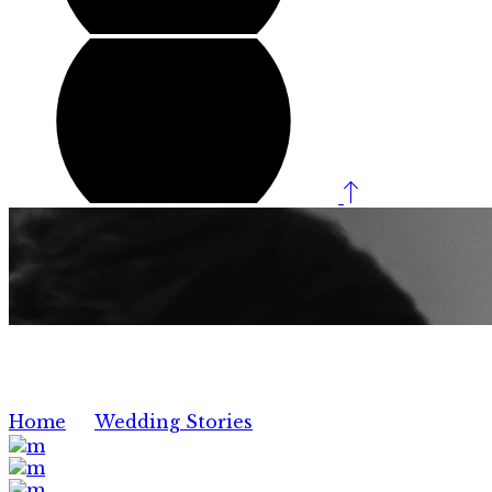
Ruth & Albert
Home
/
Wedding Stories
/
Ruth
& Albert